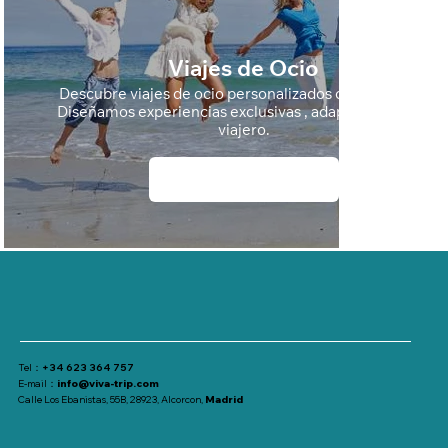
Viajes de Ocio
Descubre viajes de ocio personalizados con Viva Trip.
Diseñamos experiencias exclusivas , adaptadas a cada
viajero.
Mas Info
Tel：
+34 623 364 757
E-mail：
info@viva-trip.com
Calle Los Ebanistas, 55B, 28923, Alcorcon,
Madrid