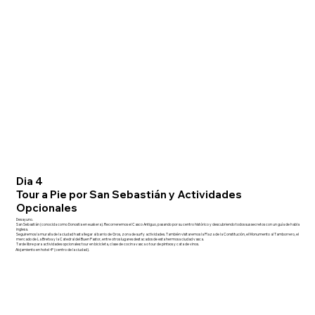
Dia 4
Tour a Pie por San Sebastián y Actividades
Opcionales
Desayuno.
San Sebastián (conocida como Donostia en euskera). Recorreremos el Casco Antiguo, pasando por su centro histórico y descubriendo todos sus secretos con un guía de habla
inglesa.
Seguiremos la muralla de la ciudad hasta llegar al barrio de Gros, zona de surf y actividades. También visitaremos la Plaza de la Constitución, el Monumento al Tamborrero, el
mercado de La Bretxa y la Catedral del Buen Pastor, entre otros lugares destacados de esta hermosa ciudad vasca.
Tarde libre para actividades opcionales: tour en bicicleta, clase de cocina vasca o tour de pintxos y cata de vinos.
Alojamiento en hotel 4* (centro de la ciudad).