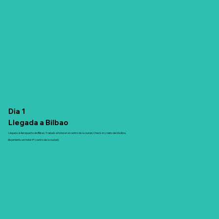
Dia 1
Llegada a Bilbao
Llegada al Aeropuerto de Bilbao. Traslado al hotel en el centro de la ciudad. Check-in y resto del día libre.
Alojamiento en hotel 4* (centro de la ciudad).