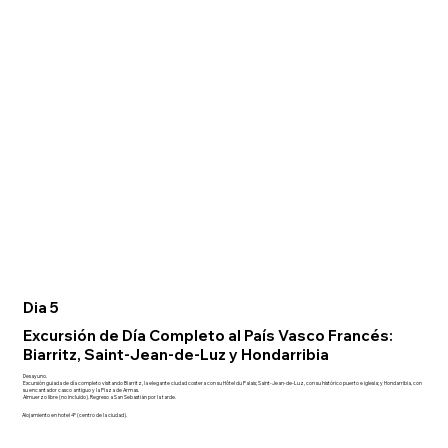
Dia 5
Excursión de Día Completo al País Vasco Francés:
Biarritz, Saint-Jean-de-Luz y Hondarribia
Desayuno.
Excursión guiada de día completo visitando Biarritz, la elegante ciudad costera con su Hôtel du Palais; Saint-Jean-de-Luz, con su histórico puerto e iglesia; y Hondarribia, con
su encantador casco antiguo y la Plaza de Armas.
Almuerzo libre (no incluido). Regreso a San Sebastián por la tarde.
Alojamiento en hotel 4* (centro de la ciudad).