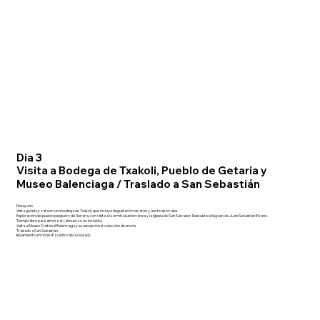
Dia 3
Visita a Bodega de Txakoli, Pueblo de Getaria y
Museo Balenciaga / Traslado a San Sebastián
Desayuno.
Visita guiada y cata en una bodega de Txakoli, que incluye degustación de atún y anchoas locales.
Exploración del pueblo pesquero de Getaria, con visita a la ermita subterránea y la Iglesia de San Salvador. Descubre el legado de Juan Sebastián Elcano.
Tiempo libre para almorzar (almuerzo no incluido).
Visita al Museo Cristóbal Balenciaga y su excepcional colección de moda.
Traslado a San Sebastián.
Alojamiento en hotel 4* (centro de la ciudad).