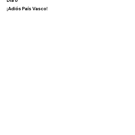
Dia 6
¡Adiós País Vasco!
Desayuno en el hotel.
Traslado al Aeropuerto de Bilbao y fin de los servicios.
Mas tours por españa