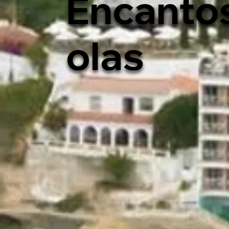
Encantos
olas